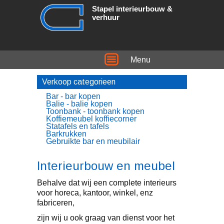
Stapel interieurbouw &
verhuur
Menu
Verkoop categorieen
Bar - bar kopen
Balie - balie kopen
Toonbank - toonbank kopen
Koffiemeubel koffiecorner
Statafels en tafels
Barkrukken
Gebruikte bar en meubilair
Interieurbouw en meubel
Behalve dat wij een complete interieurs
voor horeca, kantoor, winkel, enz
fabriceren,
zijn wij u ook graag van dienst voor het