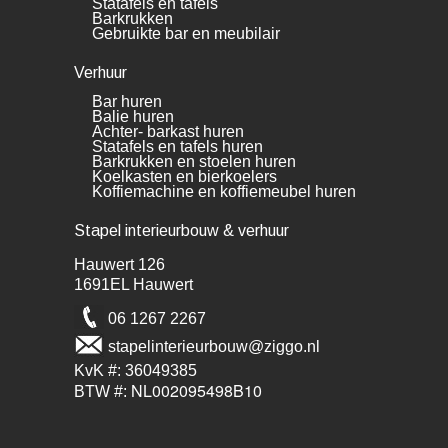
Statafels en tafels
Barkrukken
Gebruikte bar en meubilair
Verhuur
Bar huren
Balie huren
Achter- barkast huren
Statafels en tafels huren
Barkrukken en stoelen huren
Koelkasten en bierkoelers
Koffiemachine en koffiemeubel huren
Stapel interieurbouw & verhuur
Hauwert 126
1691EL Hauwert
06 1267 2267
stapelinterieurbouw@ziggo.nl
KvK #: 36049385
NL002095498B10
BTW #: