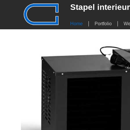
Stapel interie
Home
Portfolio
We