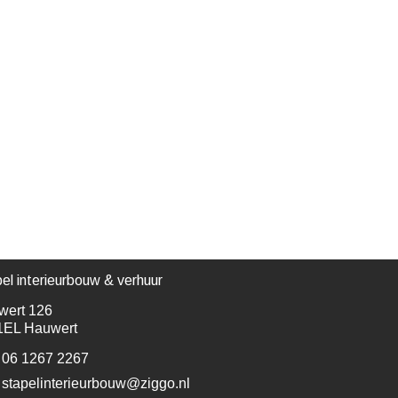
el interieurbouw & verhuur
wert 126
1EL Hauwert
06 1267 2267
stapelinterieurbouw@ziggo.nl