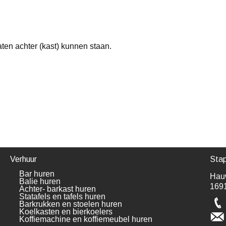
ten achter (kast) kunnen staan.
Verhuur
Stap
Bar huren
Hau
Balie huren
169
Achter- barkast huren
Statafels en tafels huren
Barkrukken en stoelen huren
Koelkasten en bierkoelers
Koffiemachine en koffiemeubel huren