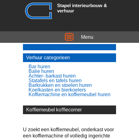
Stapel interieurbouw &
verhuur
Menu
Verhuur categorieen
Bar huren
Balie huren
Achter- barkast huren
Statafels en tafels huren
Barkrukken en stoelen huren
Koelkasten en bierkoelers
Koffiemachine en koffiemeubel huren
Koffiemeubel koffiecorner
U zoekt een koffiemeubel, onderkast voor
een koffiemachine of volledig ingerichte